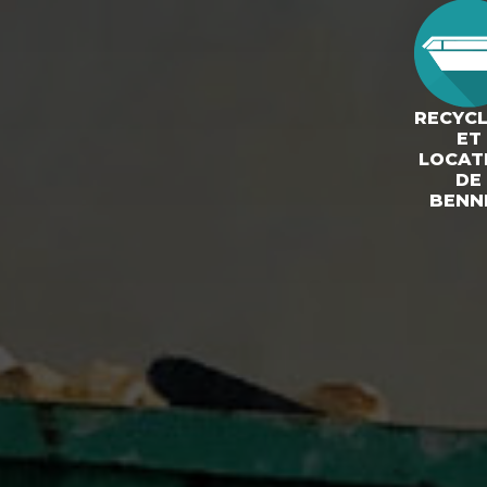
RECYC
ET
LOCAT
DE
BENN