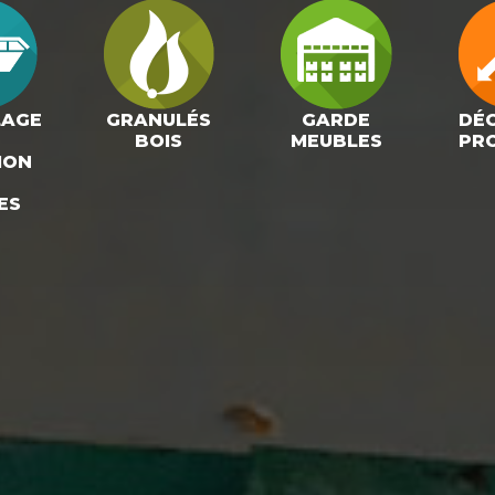
LAGE
GRANULÉS
GARDE
DÉ
BOIS
MEUBLES
PR
ION
ES